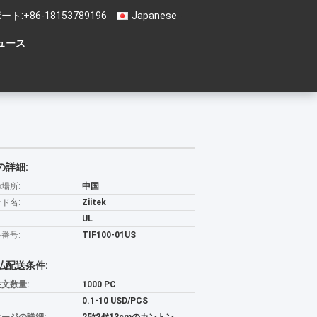
ート:
+86-18153789196
Japanese
ュース
の詳細:
場所:
中国
ド名:
Ziitek
UL
番号:
TIF100-01US
払配送条件:
文数量:
1000 PC
0.1-10 USD/PCS