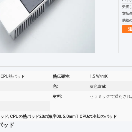
パッケ
受渡し
支払条
供給の
連
CPU熱パッド
熱伝導性:
1.5 W/mK
色:
灰色drak
材料:
セラミックで満たされ
パッド
,
CPUの熱パッド20の海岸00
,
5.0mmT CPUの冷却のパッド
パッド