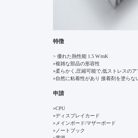
特徴
> 優れた熱性能 1.5 W/mK
複雑な部品の形容性
>
柔らかく,圧縮可能で,低ストレスの
>
自然に粘着性があり 接着剤を塗らな
>
申請
CPU
>
ディスプレイカード
>
メインボード/マザーボード
>
ノートブック
>
電源