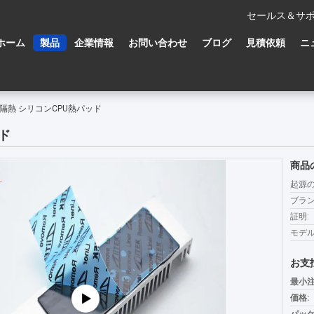
セールス＆サポ
ホーム
製品
企業情報
お問い合わせ
ブログ
見積依頼
ニ
隔熱 シリコンCPU熱パッド
ド
商品
起源の
ブラン
証明:
モデル
お支
最小注
価格: