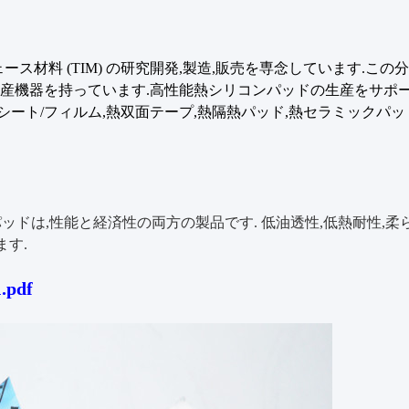
フェース材料 (TIM) の研究開発,製造,販売を専念しています.
生産機器を持っています.高性能熱シリコンパッドの生産をサポ
ト/フィルム,熱双面テープ,熱隔熱パッド,熱セラミックパッド,相
コンパッドは,性能と経済性の両方の製品です. 低油透性,低熱耐性,柔ら
ます.
.pdf