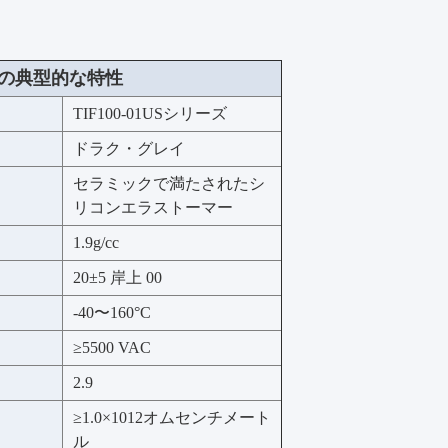
1USの典型的な特性
TIF100-01USシリーズ
ドラク・グレイ
セラミックで満たされたシ
リコンエラストーマー
1.9g/cc
20±5 岸上 00
-40〜160°C
≥5500 VAC
2.9
≥1.0×10
12オムセンチメート
ル