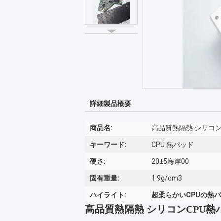
詳細製品概要
商品名:
高品質熱隔熱 シリコン
キーワード:
CPU 熱パッド
硬さ:
20±5海岸00
固有重量:
1.9g/cm3
ハイライト:
超柔らかいCPUの熱
高品質熱隔熱 シリコンCPU熱