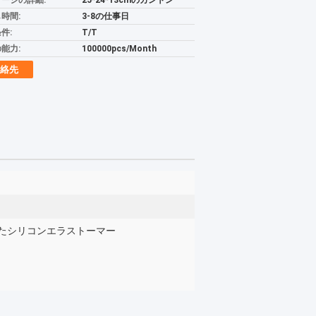
ージの詳細:
25*24*13cmのカントン
時間:
3-8の仕事日
件:
T/T
能力:
100000pcs/Month
絡先
たシリコンエラストーマー