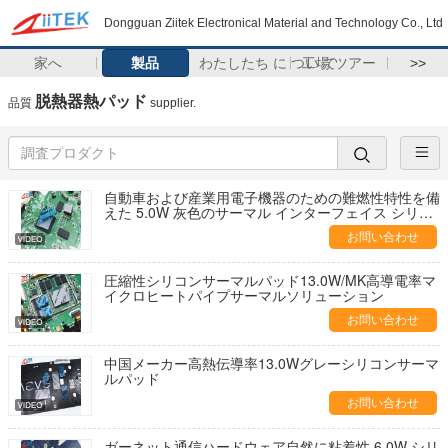
Dongguan Ziitek Electronical Material and Technology Co., Ltd
家へ
製品
わたしたち に つい て
工場 ツアー
>>
脱熱器熱パッド
品質
supplier.
自動車および産業用電子機器のための難燃性特性を備
えた 5.0W 灰色のサーマル インターフェイス シリコ
ーン サーマル パッド
お問い合わせ
圧縮性シリコンサーマルパッド13.0W/MK高導電率マ
イクロヒートパイプサーマルソリューション
お問い合わせ
中国メーカー高熱伝導率13.0Wグレーシリコンサーマ
ルパッド
お問い合わせ
ガーネット通信ハードウェア自然に粘着性 6.0W シリ