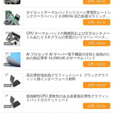
お問い合わせ
ダイカットサーマルパッドシリコーン導電性ヒートシ
ンククーラーパッド 2.0W/mk 自己粘着セラミック充
填シリコーンエラストマー
お問い合わせ
CPU サーマル パッドの難燃剤および立方センチメー
トルあたり 2.9 グラムの密度のシリコーン ベースの
サーマル インターフェイス材料
お問い合わせ
AI プロセッサ AI サーバー電子機器の冷却と放熱のた
めの熱伝導率 16.0W/mK のサーマル パッド
お問い合わせ
高伝導性強化熱グラフィットシート ブラックグラフ
ィット熱インターフェース材料
お問い合わせ
低熱耐性CPU 柔軟性のある炭素熱伝導性グラフィッ
トパッドガスケットシート
お問い合わせ