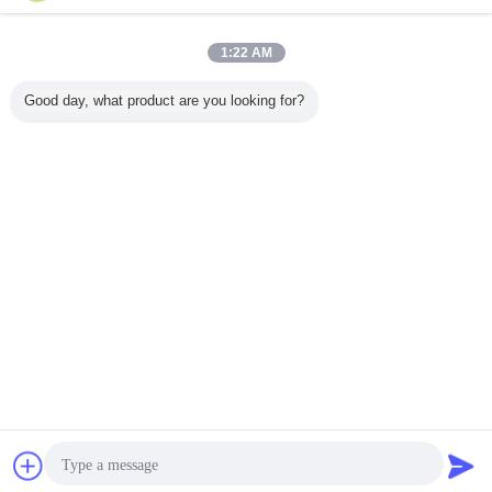
お問い合わせ
1:22 AM
言語を変えて下さい
Good day, what product are you looking for?
Japanese
ホーム
|
わたしたち に つい て
|
連絡 ください
|
地図
|
Privacy Policy
デスクトップの眺め
Copyright © 2019 - 2026 Dongguan Ziitek Electronical Material and Technology
Co., Ltd.
All rights reserved.
チャット
見積依頼