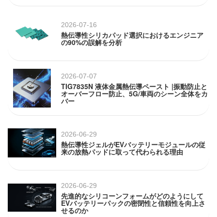
2026-07-16
熱伝導性シリカパッド選択におけるエンジニア
の90%の誤解を分析
2026-07-07
TIG7835N 液体金属熱伝導ペースト |振動防止と
オーバーフロー防止、5G/車両のシーン全体をカ
バー
2026-06-29
熱伝導性ジェルがEVバッテリーモジュールの従
来の放熱パッドに取って代わられる理由
2026-06-29
先進的なシリコーンフォームがどのようにして
EVバッテリーパックの密閉性と信頼性を向上さ
せるのか