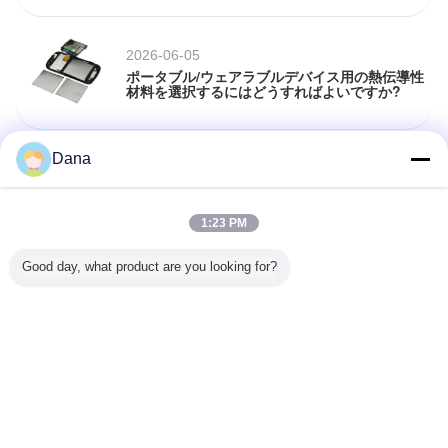
2026-06-05
ポータブル/ウェアラブルデバイス用の熱伝導性
材料を選択するにはどうすればよいですか?
Dana
2026-05-28
Ziitek Technology が COMPUTEX 2026 台北国
際コンピュータ展示会に出展します
1:23 PM
言語を変えて下さい
Good day, what product are you looking for?
Japanese
ホーム
|
わたしたち に つい て
|
連絡 ください
|
地図
|
Privacy Policy
デスクトップの眺め
Copyright © 2019 - 2026 Dongguan Ziitek Electronical Material and Technology