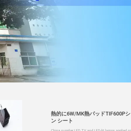
熱的に6W/MK熱パッドTIF600
ン シート
China supplier LED TV and LED-lit lamps applied ga