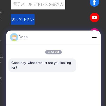
め
シ
送って下さい
sgs
ト
Dana
ト
4:44 PM
E-Mail
サイトマップ
|
伝
フ
Good day, what product are you looking 
携帯サイト
for?
炭
ッ