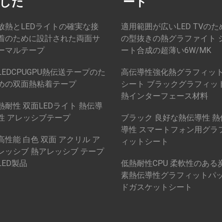
した
ート
放熱とLEDライトの確実な接
適用範囲が広いLED TVのた
着のために設計された両面サ
の型抜きの熱グラファイト 
ーマルテープ
ート合成の超薄い6W/MK
LEDCPUGPU熱伝送テープのた
高伝導性強化熱グラフィッ
めの双面熱粘着テープ
シート ブラックグラフィッ
熱インターフェース材料
熱耐性 双面LEDライト 熱伝導
性 アレッシブテープ
ブラック 良好な熱伝導性 熱
導性 スマートフォン用グラ
高性能 白色 双面 アクリル ア
ィットシート
レッシブ 熱アレッシブ テープ
LED製品
低熱耐性CPU 柔軟性のある
素熱伝導性グラフィットパ
ドガスケットシート