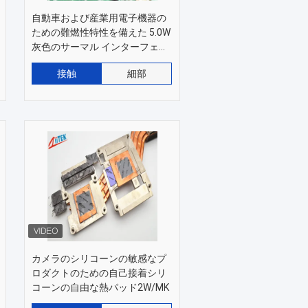
自動車および産業用電子機器の
ための難燃性特性を備えた 5.0W
灰色のサーマル インターフェイ
ス シリコーン サーマル パッド
接触
細部
カメラのシリコーンの敏感なプ
ロダクトのための自己接着シリ
コーンの自由な熱パッド2W/MK