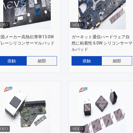
中国メーカー高熱伝導率13.0W
ガーネット通信ハードウェア自
グレーシリコンサーマルパッド
然に粘着性 6.0W シリコンサーマ
ルパッド
接触
細部
接触
細部