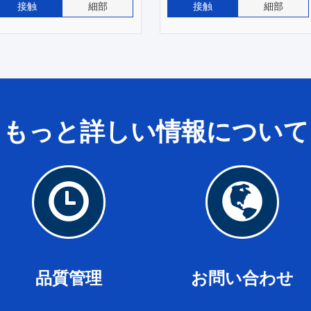
接触
細部
接触
細部
もっと詳しい情報について
品
お
質
問
管
い
理
合
わ
せ
品質管理
お問い合わせ