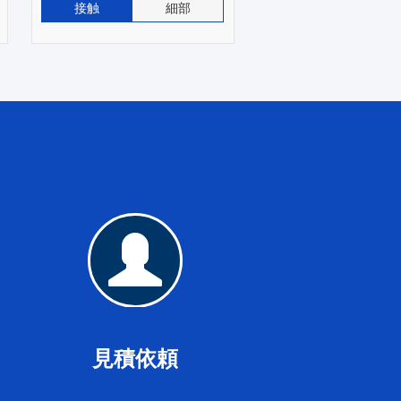
接触
細部
見
積
依
頼
見積依頼