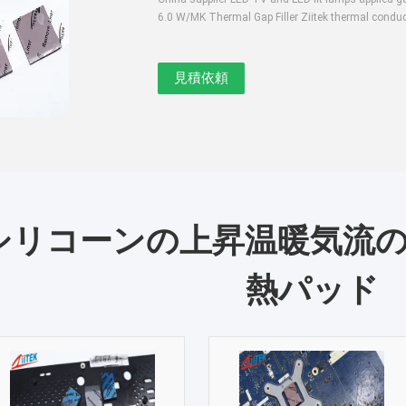
6.0 W/MK Thermal Gap Filler Ziitek thermal conducti
シリコーンの上昇温暖気流のパ
熱パッド