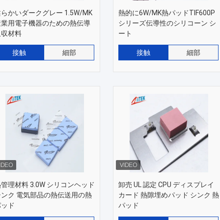
らかいダークグレー 1.5W/MK
熱的に6W/MK熱パッドTIF600P
産業用電子機器のための熱伝導
シリーズ伝導性のシリコーン シ
吸収材料
ート
接触
細部
接触
細部
管理材料 3.0W シリコンヘッド
卸売 UL 認定 CPU ディスプレイ
シンク 電気部品の熱伝送用の熱
カード 熱隙埋めパッド シンク 熱
パッド
パッド