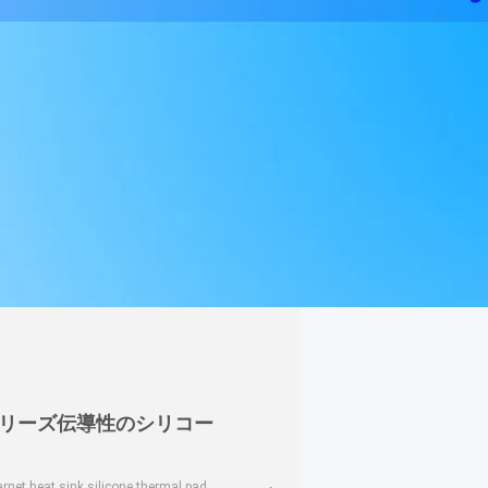
Pシリーズ伝導性のシリコー
rnet heat sink silicone thermal pad