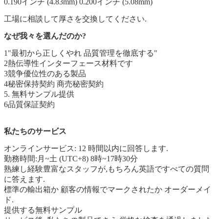
0.190インチ (4.83mm) 0.200インチ (5.08mm)
工場に相談して厚さを交換してください.
なぜ我々を選んだのか?
1"最初から正しくやれ 品質管理を徹底する"
2熱伝導性インターフェース材料です
3競争優位性のある製品
4秘密保持契約 商売秘密契約
5. 無料サンプル提供
6品質保証契約
私たちのサービス
オンラインサービス: 12 時間以内に回答します.
勤務時間:月~土 (UTC+8) 8時~17時30分
熟練し経験豊富なスタッフが,もちろん英語ですべての質問
に答えます.
標準の輸出箱か 顧客の情報でマークされたか オーダーメイ
ド.
提供する
無料サンプル