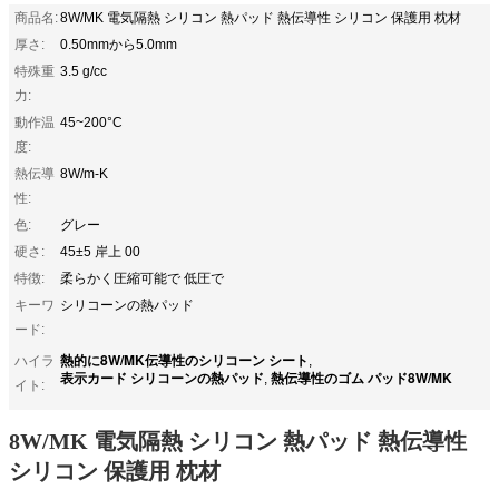
商品名:
8W/MK 電気隔熱 シリコン 熱パッド 熱伝導性 シリコン 保護用 枕材
厚さ:
0.50mmから5.0mm
特殊重
3.5 g/cc
力:
動作温
45~200°C
度:
熱伝導
8W/m-K
性:
色:
グレー
硬さ:
45±5 岸上 00
特徴:
柔らかく圧縮可能で 低圧で
キーワ
シリコーンの熱パッド
ード:
熱的に8W/MK伝導性のシリコーン シート
ハイラ
,
表示カード シリコーンの熱パッド
熱伝導性のゴム パッド8W/MK
,
イト:
8W/MK 電気隔熱 シリコン 熱パッド 熱伝導性
シリコン 保護用 枕材