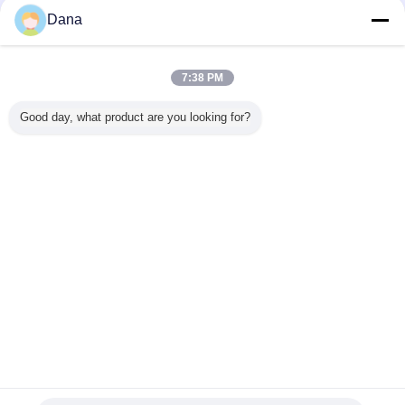
Dana
0W グレー
圧縮性シリコンサ
中国メーカー高熱
ガーネット通信ハ
テレコミ
 熱パッド
ーマルパッド
伝導率13.0Wグレ
ードウェア自然に
ション ハ
ンジン制
13.0W/MK高導電
ーシリコンサーマ
粘着性 6.0W シリ
アのため
置用
率マイクロヒート
ルパッド
コンサーマルパッ
かいシリ
7:38 PM
パイプサーマルソ
ド
熱パッド0
リューション
5.0m
言語を変えて下さい
Good day, what product are you looking for?
Japanese
ホーム
|
わたしたち に つい て
|
連絡 ください
|
地図
|
Privacy Policy
デスクトップの眺め
Copyright © 2019 - 2026 Dongguan Ziitek Electronical Material and Technology
Ltd..
All rights reserved.