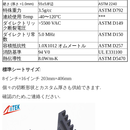
硬さ (厚さ <1.0mm)
55±5
岸辺
ASTM 2240
特殊重力
3.5g/cc
ASTM D792
連続使用 Temp
-40〜120°C
***
ダイレクトリッ
>5500 VAC
ASTM D149
ク断裂電圧
ダイレクトリ常
5.0 MHz
ASTM D150
数
容積抵抗性
1.0X1012 オムメートル
ASTM D257
消防基準
94 V0
UL E331100
熱伝導性
8.0W/m-K
ASTM D5470
標準シートサイズ
:
8インチ×16インチ 203mm×406mm
個々の切断形状とカスタム厚さも供給できます.
確認のため,ご連絡ください.