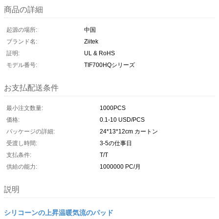
商品の詳細
起源の場所:
中国
ブランド名:
Ziitek
証明:
UL & RoHS
モデル番号:
TIF700HQシリーズ
お支払配送条件
最小注文数量:
1000PCS
価格:
0.1-10 USD/PCS
パッケージの詳細:
24*13*12cm カートン
受渡し時間:
3-5の仕事日
支払条件:
T/T
供給の能力:
1000000 PC/月
説明
シリコーンの上昇温暖気流のパッド