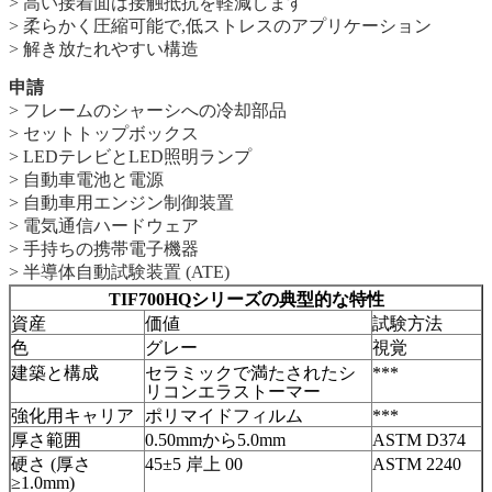
> 高い接着面は接触抵抗を軽減します
> 柔らかく圧縮可能で,低ストレスのアプリケーション
> 解き放たれやすい構造
申請
> フレームのシャーシへの冷却部品
> セットトップボックス
> LEDテレビとLED照明ランプ
> 自動車電池と電源
> 自動車用エンジン制御装置
> 電気通信ハードウェア
> 手持ちの携帯電子機器
> 半導体自動試験装置 (ATE)
TIF700HQシリーズの典型的な特性
資産
価値
試験方法
色
グレー
視覚
建築と構成
セラミックで満たされたシ
***
リコンエラストーマー
強化用キャリア
ポリマイドフィルム
***
厚さ範囲
0.50mmから5.0mm
ASTM D374
硬さ (厚さ
45±5 岸上 00
ASTM 2240
≥1.0mm)