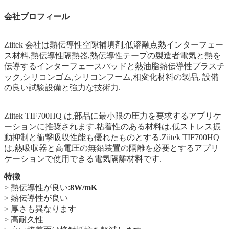
会社プロフィール
Ziitek 会社
は
熱伝導性空隙補填剤,低溶融点熱インターフェー
ス材料,熱伝導性隔熱器,熱伝導性テープの製造者電気と熱を
伝導するインターフェースパッドと熱油脂熱伝導性プラスチ
ック,シリコンゴム,シリコンフーム,相変化材料の製品, 設備
の良い試験設備と強力な技術力.
Ziitek TIF700HQ は,部品に最小限の圧力を要求するアプリケ
ーションに推奨されます.粘着性のある材料は,低ストレス振
動抑制と衝撃吸収性能も優れたものとする.Ziitek TIF700HQ
は,熱吸収器と高電圧の無鉛装置の隔離を必要とするアプリ
ケーションで使用できる電気隔離材料です.
特徴
> 熱伝導性が良い:
8
W/mK
> 熱伝導性が良い
> 厚さも異なります
> 高耐久性