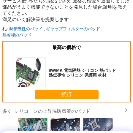
サービス後: 私たちの製品でさえ,厳格な検査を通過しました.
部品がうまく機能できないことを発見した場合,証明を教え
てください.
満足のいく解決策を提案します
熱伝導性のパッド
ギャップフィルターのパッド
札:
,
,
熱冷却のパッド
最高の価格で
8W/MK 電気隔熱 シリコン 熱パッド
熱伝導性 シリコン 保護用 枕材
続行
シリコーンの上昇温暖気流のパッド
多く