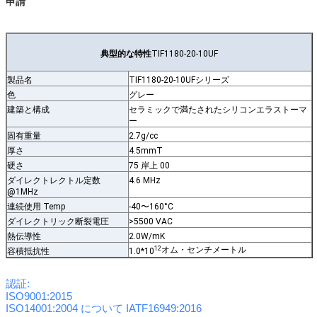
申請
典型的な特性
TIF1180-20-10UF
製品名
TIF1180-20-10UF
シリーズ
色
グレー
建築と構成
セラミックで満たされたシリコンエラストーマ
ー
固有重量
2.7g/cc
厚さ
4.5mmT
硬さ
75 岸上 00
ダイレクトレクトル定数
4.6 MHz
@1MHz
連続使用 Temp
-40〜160°C
ダイレクトリック断裂電圧
>5500 VAC
熱伝導性
2.0W/mK
12
オム・センチメートル
容積抵抗性
1.0*10
認証:
ISO9001:2015
ISO14001:2004 について
IATF16949:2016