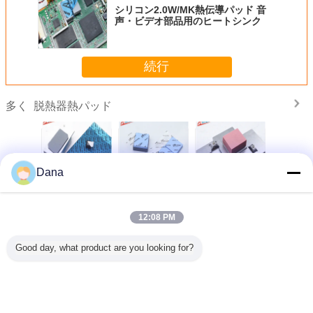
シリコン2.0W/MK熱伝導パッド 音
声・ビデオ部品用のヒートシンク
続行
脱熱器熱パッド
多く
Dana
に準拠する
人気 グレー
熱管理材料 3.0W
卸売 UL 認定 CPU
製造者 パ
 シリコンパ
TIF7180HM シリ
シリコンヘッドシ
ディスプレイカー
イズされ
LED電源
コンパッド 自動車
ンク 電気部品の熱
ド 熱隙埋めパッド
ン熱保温
電子機器用
伝送用の熱パッド
シンク 熱パッド
CPU用の
12:08 PM
言語を変えて下さい
Good day, what product are you looking for?
Japanese