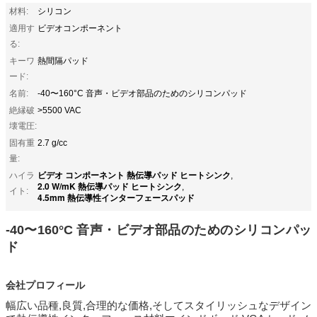
材料:
シリコン
適用す
ビデオコンポーネント
る:
キーワ
熱間隔パッド
ード:
名前:
-40〜160°C 音声・ビデオ部品のためのシリコンパッド
絶縁破
>5500 VAC
壊電圧:
固有重
2.7 g/cc
量:
ビデオ コンポーネント 熱伝導パッド ヒートシンク
ハイラ
,
2.0 W/mK 熱伝導パッド ヒートシンク
,
イト:
4.5mm 熱伝導性インターフェースパッド
-40〜160°C 音声・ビデオ部品のためのシリコンパッ
ド
会社プロフィール
幅広い品種,良質,合理的な価格,そしてスタイリッシュなデザイン