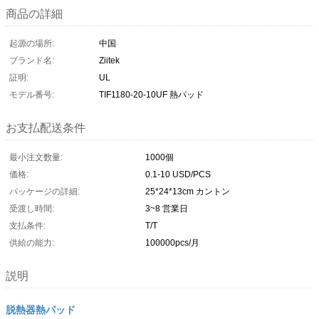
商品の詳細
起源の場所:
中国
ブランド名:
Ziitek
証明:
UL
モデル番号:
TIF1180-20-10UF 熱パッド
お支払配送条件
最小注文数量:
1000個
価格:
0.1-10 USD/PCS
パッケージの詳細:
25*24*13cm カントン
受渡し時間:
3~8 営業日
支払条件:
T/T
供給の能力:
100000pcs/月
説明
脱熱器熱パッド