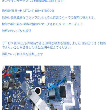
オンラインサービス: 12 時間以内に回答します.
勤務時間:月~土 (UTC+8) 8時~17時30分
熟練し経験豊富なスタッフが,もちろん英語ですべての質問に答えます.
標準の輸出箱か 顧客の情報でマークされたか オーダーメイド.
無料のサンプルを提供
サービス後: 私たちの製品でさえ,厳格な検査を通過しました. 部品がうまく機能
できないことを発見した場合,証明を教えてください.
満足のいく解決策を提案します