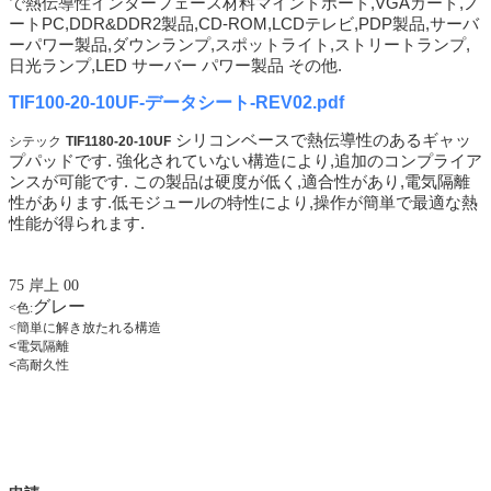
で
熱伝導性インターフェース材料
マインドボード,VGAカード,ノ
ートPC,DDR&DDR2製品,CD-ROM,LCDテレビ,PDP製品,サーバ
ーパワー製品,ダウンランプ,スポットライト,ストリートランプ,
日光ランプ,LED サーバー パワー製品 その他.
TIF100-20-10UF-データシート-REV02.pdf
シリコンベースで熱伝導性のあるギャッ
シテック
TIF1180-20-10UF
プパッドです. 強化されていない構造により,追加のコンプライア
ンスが可能です. この製品は硬度が低く,適合性があり,電気隔離
性があります.低モジュールの特性により,操作が簡単で最適な熱
性能が得られます.
75 岸上 00
グレー
<
色:
<
簡単に解き放たれる構造
<
電気隔離
<
高耐久性