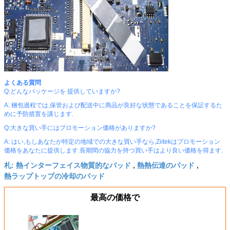
よくある質問
Q:どんなパッケージを 提供していますか?
A: 梱包過程では,保管および配送中に商品が良好な状態であることを保証するた
めに予防措置を講じます.
Q:大きな買い手にはプロモーション価格がありますか?
A: はい,もしあなたが特定の地域での大きな買い手なら,Ziitekはプロモーション
価格をあなたに提供します.長期間の協力を持つ買い手はより良い価格を得ます.
熱インターフェイス物質的なパッド
熱熱伝達のパッド
札:
,
,
熱ラップトップの冷却のパッド
最高の価格で