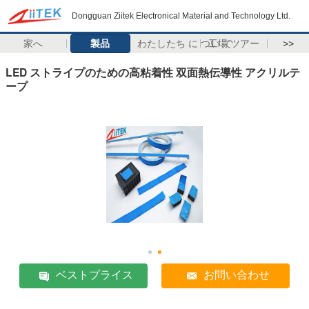
Dongguan Ziitek Electronical Material and Technology Ltd.
家へ
製品
わたしたち に つい て
工場 ツアー
>>
LED ストライプのための高粘着性 双面熱伝導性 アクリルテ
ープ
ベストプライス
お問い合わせ