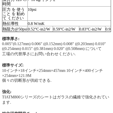
時間
圧力 を 使う
10psi
こと を 勧め
て ください
熱伝導性
0.8 W/mK
熱阻力@50psi
0.52°C-in2/W
0.59°C-in2/W
0.83°C-in2/W
0.91
標準厚さ:
0.005"(0.127mm) 0.006" ((0.152mm) 0.008" ((0.203mm) 0.010"
((0.254mm) 0.015" ((0.381mm) 0.020" ((0.508mm) について
工場の代替厚さにお問い合わせください.
標準サイズ:
10インチ×18インチ×254mm×457mm 10インチ×400インチ
×254mm×121.9M
個々の切断形が供給できる.
強化:
TIATM800シリーズのシートはガラスの繊維で強化されてい
ます.