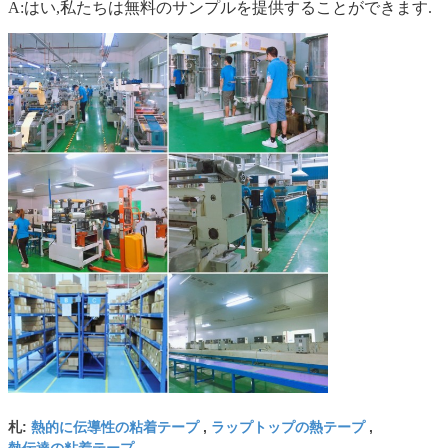
A:はい,私たちは無料のサンプルを提供することができます.
熱的に伝導性の粘着テープ
ラップトップの熱テープ
札:
,
,
熱伝達の粘着テープ