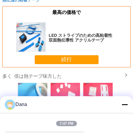
最高の価格で
LED ストライプのための高粘着性
双面熱伝導性 アクリルテープ
続行
倍は熱テープ味方した
多く
Dana
面LEDラ
高性能 白色 双面
通信機器用高接着
LEDライトチップ
LEDライ
伝導性 ア
アクリル アレッシ
強度両面熱伝導テ
PCBストリップの
の双面熱
ブテープ
ブ 熱アレッシブ
ープ
ための双面熱伝導
テープ LED製品
性粘着テープ
7:47 PM