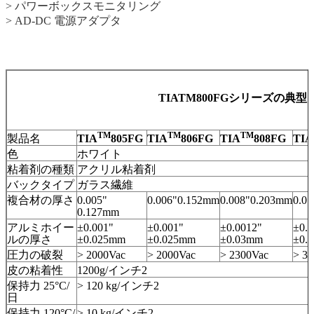
> パワーボックスモニタリング
> AD-DC 電源アダプタ
TIATM800FGシリーズの典
TM
TM
TM
製品名
TIA
805FG
TIA
806FG
TIA
808FG
TIA
色
ホワイト
粘着剤の種類
アクリル粘着剤
バックタイプ
ガラス繊維
複合材の厚さ
0.005"
0.006"0.152mm
0.008"0.203mm
0.0
0.127mm
アルミホイー
±0.001"
±0.001"
±0.0012"
±0.0
ルの厚さ
±0.025mm
±0.025mm
±0.03mm
±0.
圧力の破裂
> 2000Vac
> 2000Vac
> 2300Vac
> 3
皮の粘着性
1200g/インチ2
保持力 25°C/
> 120 kg/インチ2
日
保持力 120°C/
> 10 kg/インチ2