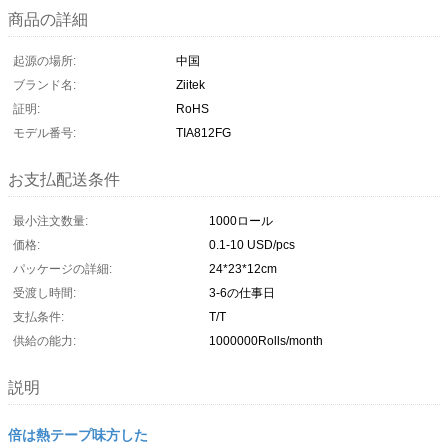
商品の詳細
起源の場所:
中国
ブランド名:
Ziitek
証明:
RoHS
モデル番号:
TIA812FG
お支払配送条件
最小注文数量:
1000ロール
価格:
0.1-10 USD/pcs
パッケージの詳細:
24*23*12cm
受渡し時間:
3-6の仕事日
支払条件:
T/T
供給の能力:
1000000Rolls/month
説明
倍は熱テープ味方した