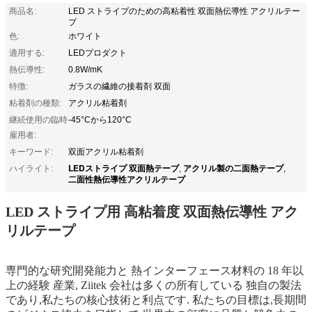
商品名:
LED ストライプのための高粘着性 双面熱伝導性 アクリルテー
プ
色:
ホワイト
適用する:
LEDプロダクト
熱伝導性:
0.8W/mK
特徴:
ガラスの繊維の接着剤 双面
粘着剤の種類:
アクリル粘着剤
継続使用の臨時
-45°Cから120°C
雇用者:
キーワード:
双面アクリル粘着剤
LEDストライプ 双面熱テープ
アクリル製の二面熱テープ
ハイライト:
,
,
二面性熱伝導性アクリルテープ
LED ストライプ用 高粘着度 双面熱伝導性 アク
リルテープ
専門的な研究開発能力と 熱インターフェース材料の 18 年以
上の経験
産業, Ziitek 会社は多くの所有している
独自の製法
であり,私たちの核心技術と利点です. 私たちの目標は,長期間