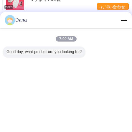
お問い合わせ
LED熱伝導ナイロンの粒子 粒子が形成 白いプラスチ
Dana
ック熱伝導材料
お問い合わせ
7:00 AM
言語を変えて下さい
Good day, what product are you looking for?
Japanese
ホーム
|
わたしたち に つい て
|
連絡 ください
|
地図
|
Privacy Policy
デスクトップの眺め
Copyright © 2019 - 2026 Dongguan Ziitek Electronical Material and Technology
Co., Ltd.
All rights reserved.