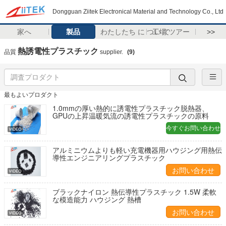
Dongguan Ziitek Electronical Material and Technology Co., Ltd
家へ
製品
わたしたち に つい て
工場 ツアー
>>
熱誘電性プラスチック
品質
supplier.
(9)
最もよいプロダクト
1.0mmの厚い熱的に誘電性プラスチック脱熱器、
GPUの上昇温暖気流の誘電性プラスチックの原料
今すぐお問い合わせ
アルミニウムよりも軽い充電機器用ハウジング用熱伝
導性エンジニアリングプラスチック
お問い合わせ
ブラックナイロン 熱伝導性プラスチック 1.5W 柔軟
な模造能力 ハウジング 熱槽
お問い合わせ