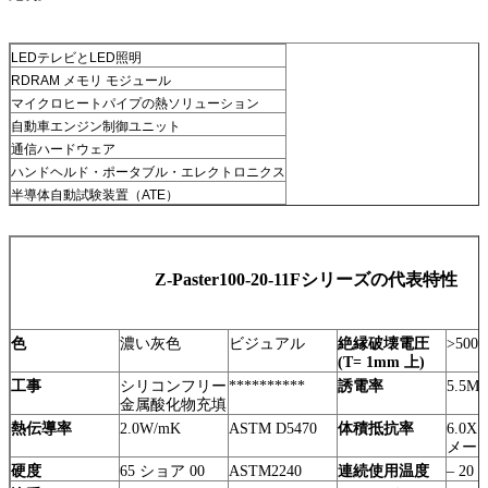
LEDテレビとLED照明
RDRAM メモリ モジュール
マイクロヒートパイプの熱ソリューション
自動車エンジン制御ユニット
通信ハードウェア
ハンドヘルド・ポータブル・エレクトロニクス
半導体自動試験装置（ATE）
Z-Paster100-20-11Fシリーズの代表特性
色
濃い灰色
ビジュアル
絶縁破壊電圧
>5000
(T= 1mm 上)
工事
シリコンフリー
**********
誘電率
5.5M
金属酸化物充填
熱伝導率
2.0W/mK
ASTM D5470
体積抵抗率
6.0X1
メー
硬度
65 ショア 00
ASTM2240
連続使用温度
– 20 