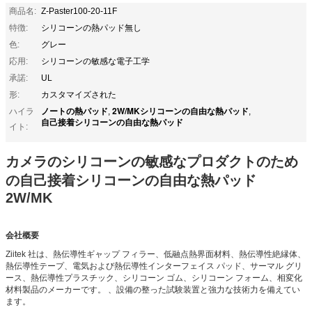
商品名:
Z-Paster100-20-11F
特徴:
シリコーンの熱パッド無し
色:
グレー
応用:
シリコーンの敏感な電子工学
承諾:
UL
形:
カスタマイズされた
ノートの熱パッド
2W/MKシリコーンの自由な熱パッド
ハイラ
,
,
自己接着シリコーンの自由な熱パッド
イト:
カメラのシリコーンの敏感なプロダクトのため
の自己接着シリコーンの自由な熱パッド
2W/MK
会社概要
Ziitek 社は、熱伝導性ギャップ フィラー、低融点熱界面材料、熱伝導性絶縁体、
熱伝導性テープ、電気および熱伝導性インターフェイス パッド、サーマル グリ
ース、熱伝導性プラスチック、シリコーン ゴム、シリコーン フォーム、相変化
材料製品のメーカーです。 、設備の整った試験装置と強力な技術力を備えてい
ます。