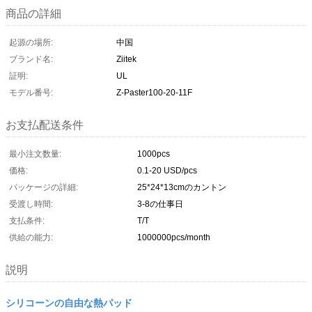
商品の詳細
起源の場所:
中国
ブランド名:
Ziitek
証明:
UL
モデル番号:
Z-Paster100-20-11F
お支払配送条件
最小注文数量:
1000pcs
価格:
0.1-20 USD/pcs
パッケージの詳細:
25*24*13cmのカントン
受渡し時間:
3-8の仕事日
支払条件:
T/T
供給の能力:
1000000pcs/month
説明
シリコーンの自由な熱パッド