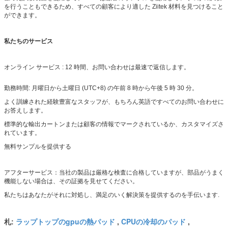
を行うこともできるため、すべての顧客により適した Ziitek 材料を見つけること
ができます。
私たちのサービス
オンライン サービス : 12 時間、お問い合わせは最速で返信します。
勤務時間: 月曜日から土曜日 (UTC+8) の午前 8 時から午後 5 時 30 分。
よく訓練された経験豊富なスタッフが、もちろん英語ですべてのお問い合わせに
お答えします。
標準的な輸出カートンまたは顧客の情報でマークされているか、カスタマイズさ
れています。
無料サンプルを提供する
アフターサービス：当社の製品は厳格な検査に合格していますが、部品がうまく
機能しない場合は、その証拠を見せてください。
私たちはあなたがそれに対処し、満足のいく解決策を提供するのを手伝います.
ラップトップのgpuの熱パッド
CPUの冷却のパッド
札:
,
,