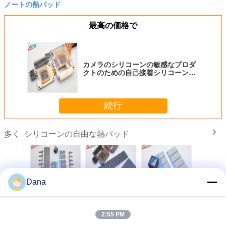
ノートの熱パッド
最高の価格で
カメラのシリコーンの敏感なプロダ
クトのための自己接着シリコーンの
自由な熱パッド2W/MK
続行
シリコーンの自由な熱パッド
多く
Dana
M-K シリコ
シリコンフリー熱
ソフト・アンド・
灰色 1.5W/MK シ
自動車電
 医療機器
パッド 軟くて圧縮
コンプレッシブ
リコンフリー 熱パ
よび新エ
ッド メー
可能 車用電池と電
ル・シリコン・フ
ッド 質量貯蔵装置
車両の放
ら直接
源
リー・ヒート・パ
のための ROSH
れた性能
2:55 PM
ッド ディスプレイ
適合性
コーン熱