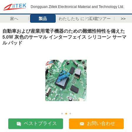
Dongguan Ziitek Electronical Material and Technology Ltd.
家へ
製品
わたしたち に つい て
工場 ツアー
>>
自動車および産業用電子機器のための難燃性特性を備えた
5.0W 灰色のサーマル インターフェイス シリコーン サーマ
ル パッド
ベストプライス
お問い合わせ