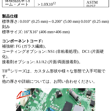
体積抵抗率 (オ
ASTM
12
ーム・メート
＞1.0X10
D257
ル)
UL 94
製品仕様
難燃性等級
V-0
(E331100)
標準厚さ: 0.010" (0.25 mm)～0.200" (5.00 mm) 0.010" (0.25 mm)
ASTM
刻み
5.0W/m-K
D5470
熱伝導率
標準サイズ: 16"X16" (406 mm×406 mm)
5.0W/m-K
ISO22007
コンポーネントコード:
補強材: FG (ガラス繊維)。
コーティングオプション: NS1 (非粘着処理)、DC1 (片面硬
化)。
接着剤オプション: A1/A2 (片面/両面接着剤)。
®
TIF
シリーズは、カスタム形状や様々な形態で入手可能で
す。
他の厚さや詳細については、お問い合わせください。