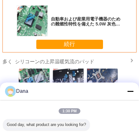
自動車および産業用電子機器のため
の難燃性特性を備えた 5.0W 灰色の
サーマル インターフェイス シリコ
ーン サーマル パッド
続行
シリコーンの上昇温暖気流のパッド
多く
Dana
よび産業
圧縮性シリコンサ
中国メーカー高熱
ガーネット通信ハ
テレコミ
器のため
ーマルパッド
伝導率13.0Wグレ
ードウェア自然に
ション ハ
特性を備
13.0W/MK高導電
ーシリコンサーマ
粘着性 6.0W シリ
アのため
0W 灰色の
率マイクロヒート
ルパッド
コンサーマルパッ
かいシリ
1:30 PM
 インター
パイプサーマルソ
ド
熱パッド0
 シリコー
リューション
5.0m
言語を変えて下さい
マル パッ
Good day, what product are you looking for?
ド
Japanese