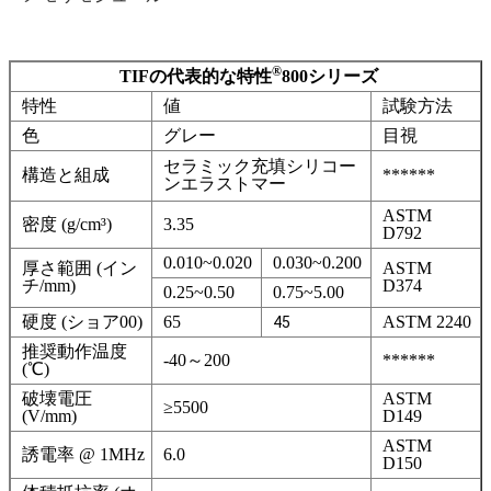
®
TIFの代表的な特性
800シリーズ
特性
値
試験方法
色
グレー
目視
セラミック充填シリコー
構造と組成
******
ンエラストマー
ASTM
密度 (g/cm³)
3.35
D792
0.010~0.020
0.030~0.200
厚さ範囲 (イン
ASTM
チ/mm)
D374
0.25~0.50
0.75~5.00
硬度 (ショア00)
65
ASTM 2240
45
推奨動作温度
-40～200
******
(℃)
破壊電圧
ASTM
≥5500
(V/mm)
D149
ASTM
誘電率 @ 1MHz
6.0
D150