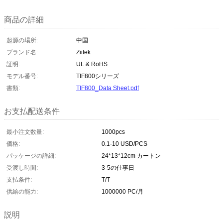
商品の詳細
起源の場所:
中国
ブランド名:
Ziitek
証明:
UL & RoHS
モデル番号:
TIF800シリーズ
書類:
TIF800_Data Sheet.pdf
お支払配送条件
最小注文数量:
1000pcs
価格:
0.1-10 USD/PCS
パッケージの詳細:
24*13*12cm カートン
受渡し時間:
3-5の仕事日
支払条件:
T/T
供給の能力:
1000000 PC/月
説明