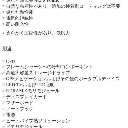
> 優れた熱伝導性:
5.0 W/mK
> 自然な粘着性があり、追加の接着剤コーティングは不要
> 優れた熱性能
> 電気的絶縁性
> 高い耐久性
> 柔らかく圧縮性があり、低応力
用途
> CPU
> フレームシャーシへの冷却コンポーネント
> 高速大容量ストレージドライブ
> GPSナビゲーションおよびその他のポータブルデバイス
> LED TVおよびLED照明
> RDRAMメモリモジュール
> ディスプレイカード
> マザーボード
> ノートブック
> 電源
> ヒートパイプ熱ソリューション
> メモリモジュール