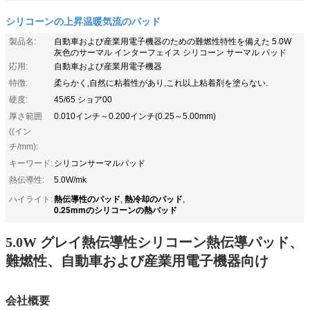
シリコーンの上昇温暖気流のパッド
製品名:
自動車および産業用電子機器のための難燃性特性を備えた 5.0W
灰色のサーマル インターフェイス シリコーン サーマル パッド
応用:
自動車および産業用電子機器
特徴:
柔らかく,自然に粘着性があり,これ以上粘着剤を塗らない.
硬度:
45/65 ショア00
厚さ範囲
0.010インチ～0.200インチ(0.25～5.00mm)
((イン
チ/mm):
キーワード:
シリコンサーマルパッド
熱伝導性:
5.0W/mk
熱伝導性のパッド
熱冷却のパッド
ハイライト:
,
,
0.25mmのシリコーンの熱パッド
5.0W グレイ熱伝導性シリコーン熱伝導パッド、
難燃性、自動車および産業用電子機器向け
会社概要