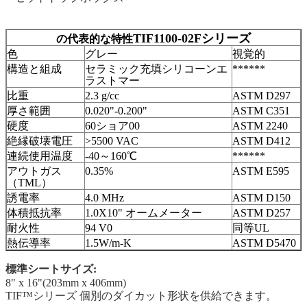
TIF1100-02Fシリーズ
の代表的な特性
色
グレー
視覚的
構造と組成
セラミック充填シリコーンエ
******
ラストマー
比重
2.3 g/cc
ASTM D297
厚さ範囲
0.020"-0.200"
ASTM C351
硬度
60ショア00
ASTM 2240
絶縁破壊電圧
>5500 VAC
ASTM D412
連続使用温度
-40～160℃
******
アウトガス
0.35%
ASTM E595
（TML）
誘電率
4.0 MHz
ASTM D150
体積抵抗率
1.0X10" オームメーター
ASTM D257
耐火性
94 V0
同等UL
熱伝導率
1.5W/m-K
ASTM D5470
標準シートサイズ:
8" x 16"(203mm x 406mm)
TIF™シリーズ 個別のダイカット形状を供給できます。