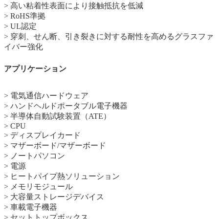
> 高い粘着性表面により接触抵抗を低減
> RoHS準拠
> UL認定
> 穿刺、せん断、引き裂きに対する耐性を高めるグラスファ
イバー強化
アプリケーション
> 電気通信ハードウェア
> ハンドヘルドポータブル電子機器
> 半導体自動試験装置（ATE）
> CPU
> ディスプレイカード
> マザーボード/マザーボード
> ノートパソコン
> 電源
> ヒートパイプ熱ソリューション
> メモリモジュール
> 大容量ストレージデバイス
> 車載電子機器
> セットトップボックス