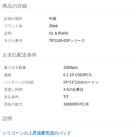
商品の詳細
起源の場所:
中国
ブランド名:
Ziitek
証明:
UL & RoHS
モデル番号:
TIF1100-02Fシリーズ
お支払配送条件
最小注文数量:
1000pcs
価格:
0.1-10 USD/PCS
パッケージの詳細:
24*13*12cmカートン
受渡し時間:
3-5の仕事日
支払条件:
T/T
供給の能力:
1000000 PC/月
説明
シリコーンの上昇温暖気流のパッド