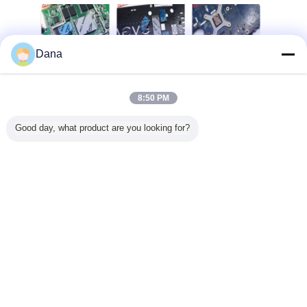
Dana
0W グレー
圧縮性シリコンサ
中国メーカー高熱
ガーネット通信ハ
テレコミ
 熱パッド
ーマルパッド
伝導率13.0Wグレ
ードウェア自然に
ション ハ
ンジン制
13.0W/MK高導電
ーシリコンサーマ
粘着性 6.0W シリ
アのため
置用
率マイクロヒート
ルパッド
コンサーマルパッ
かいシリ
8:50 PM
パイプサーマルソ
ド
熱パッド0
リューション
5.0m
言語を変えて下さい
Good day, what product are you looking for?
Japanese
ホーム
|
わたしたち に つい て
|
連絡 ください
|
地図
|
Privacy Policy
デスクトップの眺め
Copyright © 2019 - 2026 Dongguan Ziitek Electronical Material and Technology
Ltd..
All rights reserved.