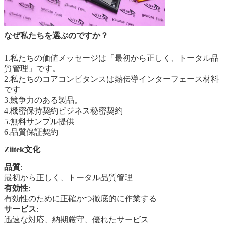
なぜ私たちを選ぶのですか？
1.私たちの価値メッセージは「最初から正しく、トータル品
質管理」です。
2.私たちのコアコンピタンスは熱伝導インターフェース材料
です
3.競争力のある製品。
4.機密保持契約ビジネス秘密契約
5.無料サンプル提供
6.品質保証契約
Ziitek文化
品質
:
最初から正しく、トータル品質
管理
有効性
:
有効性のために正確かつ徹底的に作業する
サービス
:
迅速な対応、納期厳守、優れたサービス