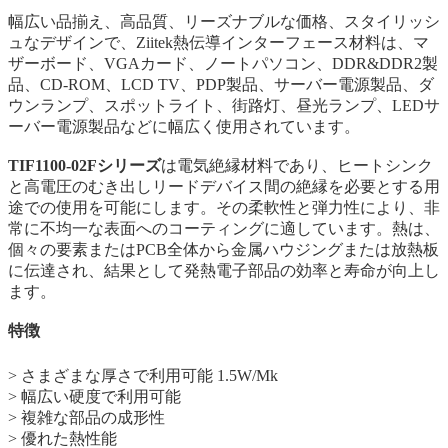
幅広い品揃え、高品質、リーズナブルな価格、スタイリッシ
ュなデザインで、Ziitek
熱伝導インターフェース材料
は、マ
ザーボード、VGAカード、ノートパソコン、DDR&DDR2製
品、CD-ROM、LCD TV、PDP製品、サーバー電源製品、ダ
ウンランプ、スポットライト、街路灯、昼光ランプ、LEDサ
ーバー電源製品などに幅広く使用されています。
TIF1100-02Fシリーズ
は電気絶縁材料であり、ヒートシンク
と高電圧のむき出しリードデバイス間の絶縁を必要とする用
途での使用を可能にします。その柔軟性と弾力性により、非
常に不均一な表面へのコーティングに適しています。熱は、
個々の要素またはPCB全体から金属ハウジングまたは放熱板
に伝達され、結果として発熱電子部品の効率と寿命が向上し
ます。
特徴
> さまざまな厚さで利用可能 1.5W/Mk
> 幅広い硬度で利用可能
> 複雑な部品の成形性
> 優れた熱性能