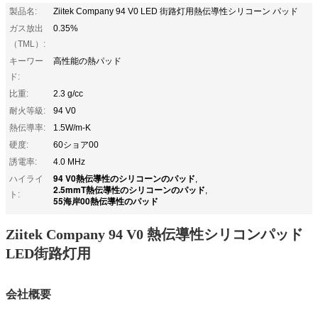
製品名:
Ziitek Company 94 V0 LED 街路灯用熱伝導性シリコーン パッド
ガス放出
0.35%
（TML）:
キーワー
高性能の熱パッド
ド:
比重:
2.3 g/cc
耐火等級:
94 V0
熱伝導率:
1.5W/m-K
硬度:
60ショア00
誘電率:
4.0 MHz
94 V0熱伝導性のシリコーンのパッド
ハイライ
,
2.5mmT熱伝導性のシリコーンのパッド
,
ト:
55海岸00熱伝導性のパッド
Ziitek Company 94 V0 熱伝導性シリコンパッド
LED街路灯用
会社概要