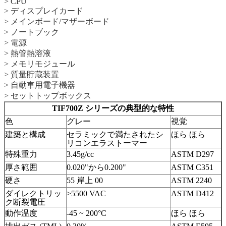
> CPU
> ディスプレイカード
> メインボード/マザーボード
> ノートブック
> 電源
> 熱管熱溶液
> メモリモジュール
> 質量貯蔵装置
> 自動車用電子機器
> セットトップボックス
TIF700Z シリーズの典型的な特性
色
グレー
視覚
建築と構成
セラミックで満たされたシ
ほら ほら
リコンエラストーマー
特殊重力
3.45g/cc
ASTM D297
厚さ範囲
0.020"から0.200"
ASTM C351
硬さ
55 岸上 00
ASTM 2240
ダイレクトリッ
>5500 VAC
ASTM D412
ク断裂電圧
動作温度
-45 ~ 200°C
ほら ほら