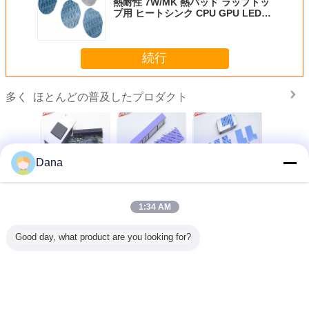
熱耐性 7W/MK 熱パッド ラップトッ
プ用 ヒートシンク CPU GPU LED
クーラー
続行
ほとんどの普及したプロダクト
多く
Dana
W/MK 熱
柔らかいダークグ
高タック表面 接触
フレームのシャシ
熱的に6W
ラップトッ
レー 1.5W/MK 産
抵抗を減らす
ーへの冷却部品の
ッドTIF6
ートシンク
業用電子機器のた
4.7W/MK 熱パッド
ための3W/MK熱伝
ーズ伝導
U LED ク
めの熱伝導吸収材
セットトップボッ
導的なギャップフ
コーン 
1:34 AM
ラー
料
クス用の熱インタ
ラーパッド
ーフェースパッド
言語を変えて下さい
Good day, what product are you looking for?
Japanese