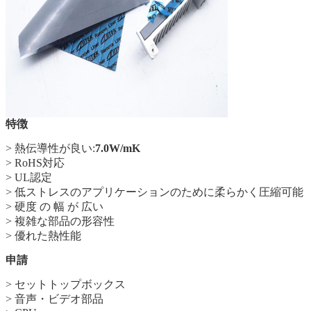
特徴
> 熱伝導性が良い:
7.0
W/mK
> RoHS対応
> UL認定
> 低ストレスのアプリケーションのために柔らかく圧縮可能
> 硬度 の 幅 が 広い
> 複雑な部品の形容性
> 優れた熱性能
申請
> セットトップボックス
> 音声・ビデオ部品