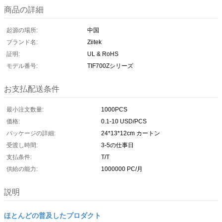
商品の詳細
起源の場所:
中国
ブランド名:
Ziitek
証明:
UL & RoHS
モデル番号:
TIF700Zシリーズ
お支払配送条件
最小注文数量:
1000PCS
価格:
0.1-10 USD/PCS
パッケージの詳細:
24*13*12cm カートン
受渡し時間:
3-5の仕事日
支払条件:
T/T
供給の能力:
1000000 PC/月
説明
ほとんどの普及したプロダクト