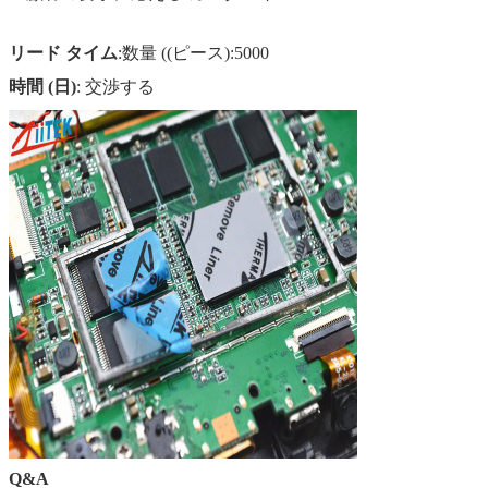
リード タイム
:数量 ((ピース):5000
時間 (日)
: 交渉する
Q&A