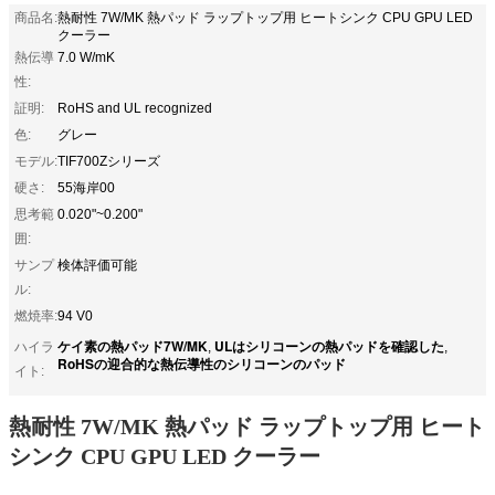
商品名:
熱耐性 7W/MK 熱パッド ラップトップ用 ヒートシンク CPU GPU LED
クーラー
熱伝導
7.0 W/mK
性:
証明:
RoHS and UL recognized
色:
グレー
モデル:
TIF700Zシリーズ
硬さ:
55海岸00
思考範
0.020"~0.200"
囲:
サンプ
検体評価可能
ル:
燃焼率:
94 V0
ケイ素の熱パッド7W/MK
ULはシリコーンの熱パッドを確認した
ハイラ
,
,
RoHSの迎合的な熱伝導性のシリコーンのパッド
イト:
熱耐性 7W/MK 熱パッド ラップトップ用 ヒート
シンク CPU GPU LED クーラー