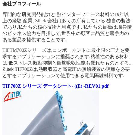
会社プロフィール
専門的な研究開発能力と 熱インターフェース材料の19年以
上の経験
産業, Ziitek 会社は多くの所有している
独自の製法
であり,私たちの核心技術と利点です. 私たちの目標は,長期間
のビジネス協力を目指して,世界中の顧客に品質と競争力の
ある製品を提供することです.
TIFTM700Zシリーズは,コンポーネントに最小限の圧力を要
求するアプリケーションに推奨されます.粘着性のある材料
は,低ストレス振動抑制と衝撃吸収性能も優れたものとする..
Ziitek TIF700Zは,熱吸収器と高電圧の無鉛装置の隔離を必要
とするアプリケーションで使用できる電気隔離材料です.
TIF700Z シリーズ データシート- ((E) -REV01.pdf