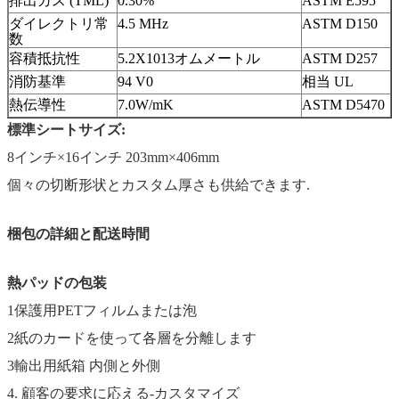
排出ガス (TML)
0.30%
ASTM E595
ダイレクトリ常
4.5 MHz
ASTM D150
数
容積抵抗性
5.2X1013オムメートル
ASTM D257
消防基準
94 V0
相当 UL
熱伝導性
7.0W/mK
ASTM D5470
標準シートサイズ:
8インチ×16インチ 203mm×406mm
個々の切断形状とカスタム厚さも供給できます.
梱包の詳細と配送時間
熱パッドの包装
1保護用PETフィルムまたは泡
2紙のカードを使って各層を分離します
3輸出用紙箱 内側と外側
4. 顧客の要求に応える-カスタマイズ