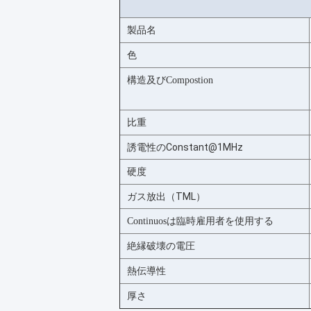
製品名
色
構造及びCompostion
比重
誘電性のConstant@1MHz
硬度
ガス放出（TML）
Continuosは臨時雇用者を使用する
絶縁破壊の電圧
熱伝導性
厚さ