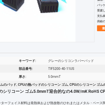
パッケ
受渡し
支払条
供給の
連
キーワード:
グレーのシリコンラバーパッド
部品番号:
TIF5200-40-11US
厚さ:
5.0mmT
ゴムのパッド
,
CPUの熱パッドのシリコーン ゴム
,
CPUのシリコーン ゴム
ーン ゴム5.0mmT迎合的なの4.0W/mK RoHS C
に伝導性インターフェイス材料は発熱体および熱放散のひれまたはメタル・ベ