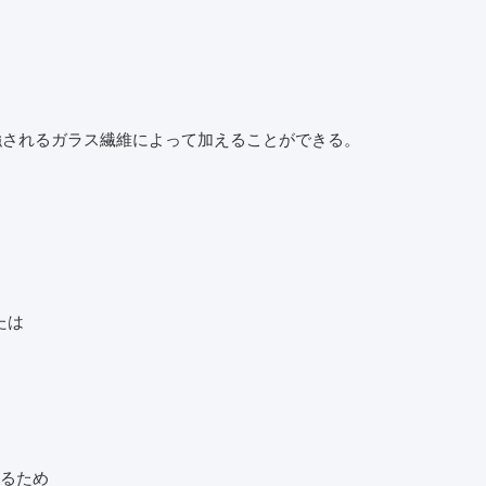
。
補強されるガラス繊維によって加えることができる。
たは
れるため