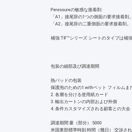
Peressureの敏感な接着剤:
「A1」接尾辞の1つの側面の要求接着剤
「A2」接尾辞の二重側面の要求接着剤。
補強:
TIF™シリーズ シートのタイプは
包装の細部及び調達期間
熱パッドの包装
保護泡のための1.withペット フィルムま
2. 各層を分ける使用紙カード
3. 輸出カートンの内部および外側
4. 条件カスタマイズされる顧客との大会
調達期間:量（部分）:5000
米国東部標準時刻.時間（幾日）
:交渉さ