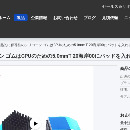
セールス＆サポ
ホーム
製品
企業情報
お問い合わせ
ブログ
見積依頼
ニ
/MK熱的に伝導性のシリコーン ゴムはCPUのための5.0mmT 20海岸00にパッドを入れ
ン ゴムはCPUのための5.0mmT 20海岸00にパッドを入
商品
起源の
ブラン
証明:
モデル
お支
最小注
価格: