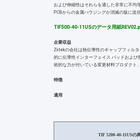
および伸縮性はそれらを適した非常に不均等な表面
PCBからの金属ハウジングか消滅の版に送
TIF500-40-11USのデータ用紙REV02.p
企業収益
Ziitekの会社は熱伝導性のギャップフ
的に伝導性インターフェイス パッドおよび
術的な力が付いている変更材料プロダクト
特徴
適用
TIF 5200-40-11