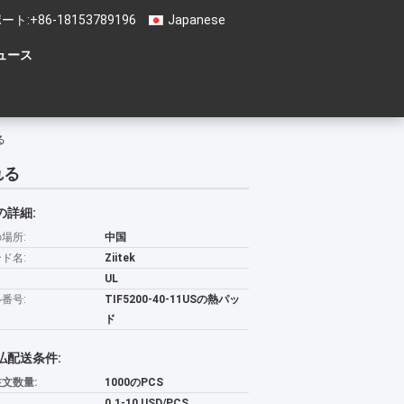
ート:
+86-18153789196
Japanese
ュース
る
れる
の詳細:
場所:
中国
ド名:
Ziitek
UL
番号:
TIF5200-40-11USの熱パッ
ド
払配送条件:
文数量:
1000のPCS
0.1-10 USD/PCS