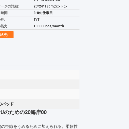
ージの詳細:
25*24*13cmカントン
時間:
3-8の仕事日
件:
T/T
能力:
100000pcs/month
絡先
のパッド
PUのための20海岸00
ース間の空隙をうめるために加えられる。柔軟性