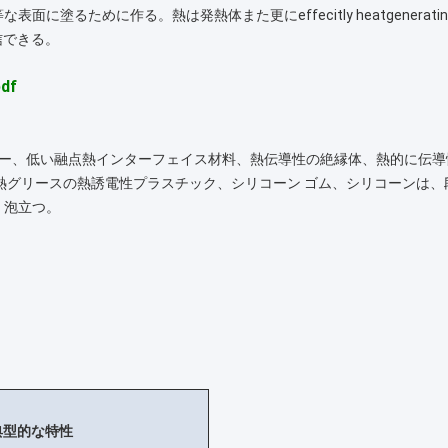
に塗るために作る。熱は発熱体また更にeffecitly heatgener
信できる。
df
ィルター、低い融点熱インターフェイス材料、熱伝導性の絶縁体、熱的に伝
熱グリースの熱誘電性プラスチック、シリコーン ゴム、シリコーンは
、泡立つ。
USの典型的な特性