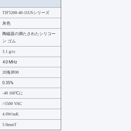
TIF5200-40-11USシリーズ
灰色
陶磁器の満たされたシリコー
ン ゴム
3.1 g/cc
4.0 MHz
20海岸00
0.35%
-40 160℃に
>5500 VAC
4.0W/mK
5.0mmT