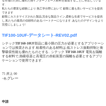
る市場のために優れた熱インターフェース材料を製造することに専念していま
す.
私たちの豊富な経験により 熱工学分野において 顧客に最も良いサービスを提供
できます
顧客にカスタマイズされた製品,完全な製品ライン,柔軟な生産でサービスを提供
し,私たちの最高の信頼性のあるパートナーになります. あなたのデザインをより
完璧にしましょう!
TIF100-10UF-データシート-REV02.pdf
シテック
TIF160-10UF
部品に最小限の圧力が必要とするアプリケーシ
ョンでは推奨されます.粘着性のある材料は,低ストレス振動抑制と衝
撃吸収性能も優れたものとする..
シテック
TIF160-10UF
電気を隔離
する材料で,熱吸収器と高電圧の赤鉛装置の隔離を必要とするアプリ
ケーションで使用できます.
75 岸上 00
グレー
<
色:
申請