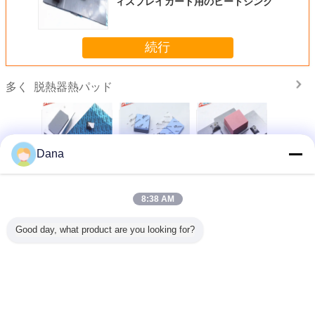
ィスプレイカード用のヒートシンク
続行
脱熱器熱パッド
多く
Dana
に準拠する
人気 グレー
熱管理材料 3.0W
卸売 UL 認定 CPU
製造者 パ
 シリコンパ
TIF7180HM シリ
シリコンヘッドシ
ディスプレイカー
イズされ
LED電源
コンパッド 自動車
ンク 電気部品の熱
ド 熱隙埋めパッド
ン熱保温
電子機器用
伝送用の熱パッド
シンク 熱パッド
CPU用の
8:38 AM
言語を変えて下さい
Good day, what product are you looking for?
Japanese
ホーム
|
わたしたち に つい て
|
連絡 ください
|
地図
|
Privacy Policy