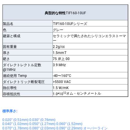
典型的な特性
TIF160-10UF
製品名
TIF160-10UF
シリーズ
色
グレー
建築と構成
セラミックで満たされたシリコンエラストーマ
ー
固有重量
2.2g/cc
厚さ
1.5mmT
硬さ
75 岸上 00
ダイレクトレクトル定数
3.9 MHz
@1MHz
連続使用 Temp
-40〜160°C
ダイレクトリック断裂電圧
>5500 VAC
熱伝導性
1.5 W/mK
12
オム・センチメートル
容積抵抗性
1.0*10
標準厚さ:
0.020" (0.51mm) 0.030" (0.76mm)
0.040" (1.02mm) 0.050" (1.27mm) 0.060" (1.52mm)
0.070" (1.78mm) 0.080" (2.03mm) 0.090" (2.29mm) オーバーライン