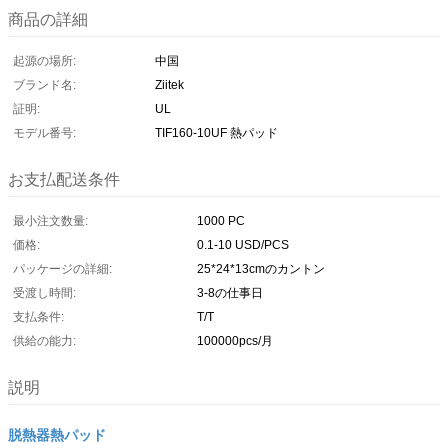
商品の詳細
起源の場所:
中国
ブランド名:
Ziitek
証明:
UL
モデル番号:
TIF160-10UF 熱パッド
お支払配送条件
最小注文数量:
1000 PC
価格:
0.1-10 USD/PCS
パッケージの詳細:
25*24*13cmのカントン
受渡し時間:
3-8の仕事日
支払条件:
T/T
供給の能力:
100000pcs/月
説明
脱熱器熱パッド