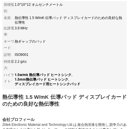
容積抵
1.0*10^12 オムセンチメートル
抗:
名前:
熱伝導性 1.5 W/mK 伝導パッド ディスプレイカードのための良好な熱
伝導性
比誘電
3.9 MHz
率:
キーワ
熱ギャップのパッド
ード:
証明:
ISO9001
特殊重
2.2 g/cc
力:
1.5w/mk 熱伝導パッド ヒートシンク
ハイラ
,
1.5mm熱伝導パッド ヒートシンク
,
イト:
ディスプレイカード用ヒートシンクパッド
熱伝導性 1.5 W/mK 伝導パッド ディスプレイカード
のための良好な熱伝導性
会社プロフィール
Ziitek Electronic Material and Technology Ltd.は,複合熱溶液を開発し,競争力のあ