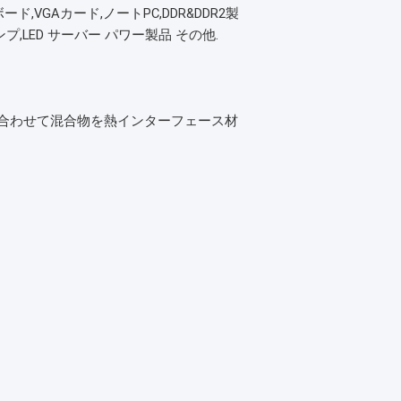
ド,VGAカード,ノートPC,DDR&DDR2製
プ,LED サーバー パワー製品 その他.
合わせて混合物を熱インターフェース材