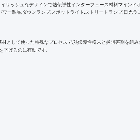
スタイリッシュなデザインで
熱伝導性インターフェース材料
マインドボー
ーバーパワー製品,ダウンランプ,スポットライト,ストリートランプ,日光ラン
基材として使った特殊なプロセスで,熱伝導性粉末と炎阻害剤を組み
を下げるのに有効です.