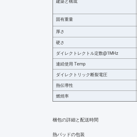
建築と構成
固有重量
厚さ
硬さ
ダイレクトレクトル定数@1MHz
連続使用 Temp
ダイレクトリック断裂電圧
熱伝導性
燃焼率
梱包の詳細と配送時間
熱パッドの包装