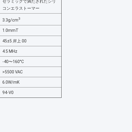
セラミックで満たされたシリ
コンエラストーマー
3
3.3g/cm
1.0mmT
45±5 岸上 00
4.5 MHz
-40〜160°C
>5500 VAC
6.0W/mK
94-V0