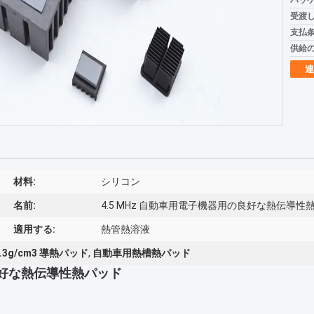
パッケ
受渡し
支払条
供給の
連
材料:
シリコン
名前:
4.5 MHz 自動車用電子機器用の良好な熱伝導性
適用する:
熱管熱溶液
3.3g/cm3 導熱パッド
,
自動車用熱槽熱パッド
の良好な熱伝導性熱パッド