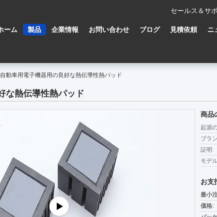
セールス＆サポ
ホーム
製品
企業情報
お問い合わせ
ブログ
見積依頼
ニ
MHz 自動車用電子機器用の良好な熱伝導性熱パッド
の良好な熱伝導性熱パッド
商品
起源の
ブラン
証明:
モデル
お支
最小注
価格: