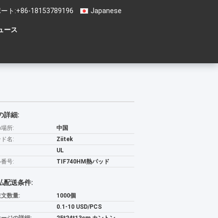
ート:
+86-18153789196
Japanese
ュース
の詳細:
場所:
中国
ド名:
Ziitek
UL
番号:
TIF740HM熱パッド
払配送条件:
文数量:
1000個
0.1-10 USD/PCS