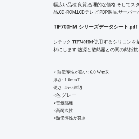
幅広い品種,良質,合理的な価格,そして
品,CD-ROM,LCDテレビ,PDP製品,サ
TIF700HM-シリーズデータシート.pdf
使用する
シリコンを
シテック
TIF740HM
料にします.熱源と散熱器との間の熱抵抗
< 熱伝導性が良い: 6.0 W/mK
厚さ: 1.0mmT
硬さ: 45±5
岸辺
グレー
<
色:
<
電気隔離
<
高耐久性
<
熱伝導性が良さ