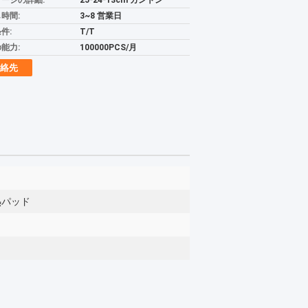
ージの詳細:
25*24*13cm カントン
時間:
3~8 営業日
件:
T/T
能力:
100000PCS/月
絡先
熱パッド