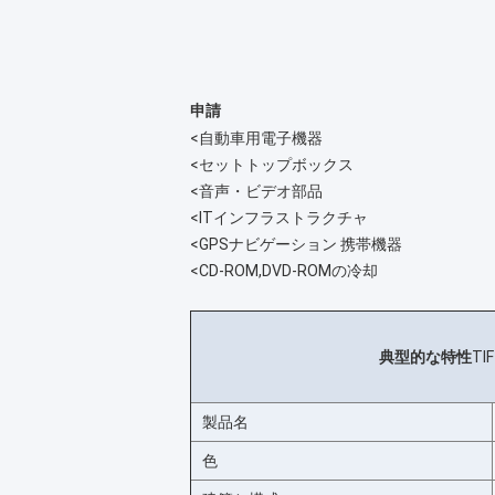
申請
<
自動車用電子機器
<
セットトップボックス
<
音声・ビデオ部品
<
ITインフラストラクチャ
<
GPSナビゲーション 携帯機器
<
CD-ROM,DVD-ROMの冷却
典型的な特性
TI
製品名
色