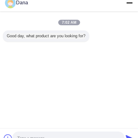
Dana
LTD 熱パッド 熱伝導パッド カスタ
7:02 AM
マイズされたシリコン熱保温シート
LEDランプ用の熱パッド
Good day, what product are you looking for?
続行
脱熱器熱パッド
多く
に準拠する
人気 グレー
熱管理材料 3.0W
卸売 UL 認定 CPU
製造者 パ
 シリコンパ
TIF7180HM シリ
シリコンヘッドシ
ディスプレイカー
イズされ
LED電源
コンパッド 自動車
ンク 電気部品の熱
ド 熱隙埋めパッド
ン熱保温
電子機器用
伝送用の熱パッド
シンク 熱パッド
CPU用の
言語を変えて下さい
Japanese