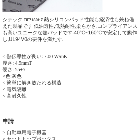
シテック
熱シリコン
パッド
性能も経済性も兼ね備
TIF7180HZ
えた製品です 低油透性,低熱耐性,柔らかさ,コンプライアンス
も高いユニークな熱パッドです-40°C~160°Cで安定して動作
し,UL94V0の要件を満たす.
< 熱伝導性が良い: 7.00 W/mK
厚さ: 4.5mmT
硬さ: 55
±5
<
色:灰色
<
簡単に解き放たれる構造
<
電気隔離
<
高耐久性
申請
> 自動車用電子機器
> セットトップボックス