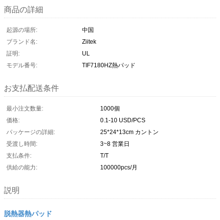
商品の詳細
起源の場所:
中国
ブランド名:
Ziitek
証明:
UL
モデル番号:
TIF7180HZ熱パッド
お支払配送条件
最小注文数量:
1000個
価格:
0.1-10 USD/PCS
パッケージの詳細:
25*24*13cm カントン
受渡し時間:
3~8 営業日
支払条件:
T/T
供給の能力:
100000pcs/月
説明
脱熱器熱パッド