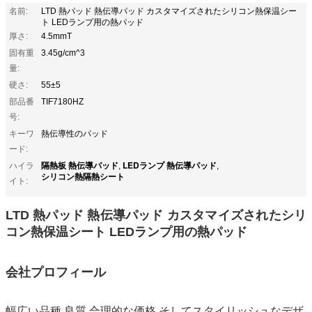
名前:
LTD 熱パッド 熱伝導パッド カスタマイズされたシリコン熱保温シー
ト LEDランプ用の熱パッド
厚さ:
4.5mmT
固有重
3.45g/cm^3
量:
硬さ:
55±5
部品番
TIF7180HZ
号:
キーワ
熱伝導性のパッド
ード:
隔熱板 熱伝導パッド
LEDランプ 熱伝導パッド
ハイラ
,
,
シリコン熱隔熱シート
イト:
LTD 熱パッド 熱伝導パッド カスタマイズされたシリ
コン熱保温シート LEDランプ用の熱パッド
会社プロフィール
幅広い品種,良質,合理的な価格,そしてスタイリッシュなデザ