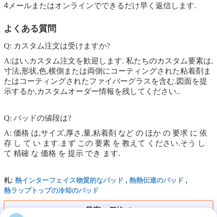
4メールまたはオンラインでできるだけ早く返信します.
よくある質問
Q: カスタム注文は受けますか?
A:はい,カスタム注文を歓迎します. 私たちのカスタム要素は,
寸法,形状,色,横側または両側にコーティングされた粘着剤ま
たはコーティングされたファイバーグラスを含む.図面を提
示するか,カスタムオーダー情報を残してください..
Q: パッドの値段は?
A: 価格 は,サイズ,厚さ,量,粘着剤 など の ほか の 要求 に 依
存 し て い ます.まず この 要素 を 教えて ください.そう し
て 精確 な 価格 を 提示 でき ます.
熱インターフェイス物質的なパッド
熱熱伝達のパッド
札:
,
,
熱ラップトップの冷却のパッド
最高の価格で