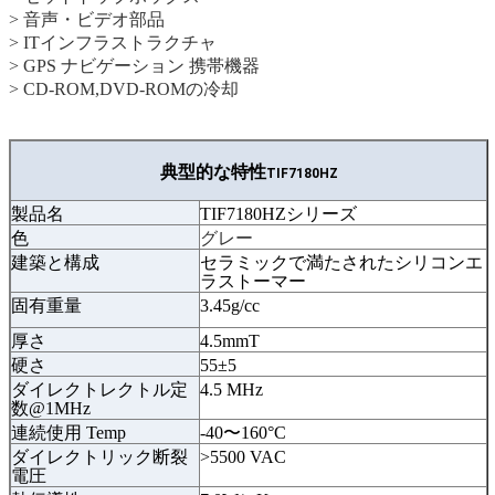
> 音声・ビデオ部品
> ITインフラストラクチャ
> GPS ナビゲーション 携帯機器
> CD-ROM,DVD-ROMの冷却
典型的な特性
TIF7180HZ
製品名
TIF7180HZシリーズ
色
グレー
建築と構成
セラミックで満たされたシリコンエ
ラストーマー
固有重量
3.45g/cc
厚さ
4.5mmT
硬さ
55±5
ダイレクトレクトル定
4.5 MHz
数@1MHz
連続使用 Temp
-40〜160°C
ダイレクトリック断裂
>5500 VAC
電圧