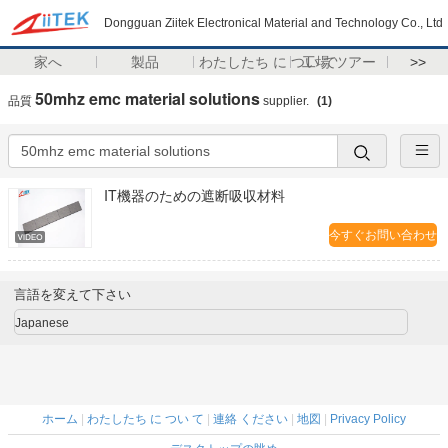
Dongguan Ziitek Electronical Material and Technology Co., Ltd
家へ
製品
わたしたち に つい て
工場 ツアー
>>
50mhz emc material solutions
品質
supplier.
(1)
IT機器のための遮断吸収材料
今すぐお問い合わせ
言語を変えて下さい
Japanese
ホーム
|
わたしたち に つい て
|
連絡 ください
|
地図
|
Privacy Policy